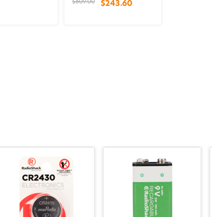
$609.00
$243.60