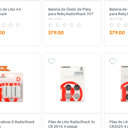
o de Litio AA
Batería de Óxido de Plata
Batería de
hack
para Reloj RadioShack 357
para Reloj
1 pieza
1 pieza
7
SKU: 71143
SKU: 71150
00
$79.00
$79.00
lcalinas D RadioShack
Pilas de Litio RadioShack 3v
Pilas de Li
s
CR 2016 4 piezas
CR2025 4 