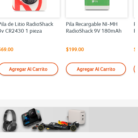
Pila de Litio RadioShack
Pila Recargable NI-MH
P
3v CR2430 1 pieza
RadioShack 9V 180mAh
R
$69.00
$199.00
$
Agregar Al Carrito
Agregar Al Carrito