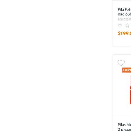
Pila Fot
RadioS
SKU: 7104
$199.
Pilas A
2 pieza