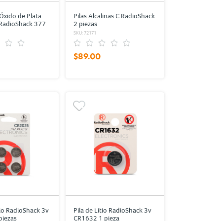
 Óxido de Plata
Pilas Alcalinas C RadioShack
 RadioShack 377
2 piezas
SKU: 72171
$89.00
tio RadioShack 3v
Pila de Litio RadioShack 3v
piezas
CR1632 1 pieza