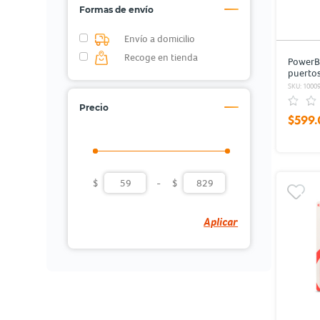
Formas de envío
Envío a domicilio
Recoge en tienda
PowerB
puerto
Negro
SKU: 1000
Precio
$599.
$
-
$
Aplicar