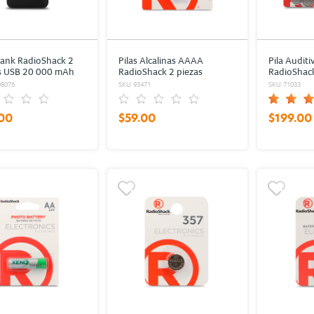
ank RadioShack 2
Pilas Alcalinas AAAA
Pila Auditi
s USB 20 000 mAh
RadioShack 2 piezas
RadioShack
98076
SKU: 93471
SKU: 71033
00
$59.00
$199.00