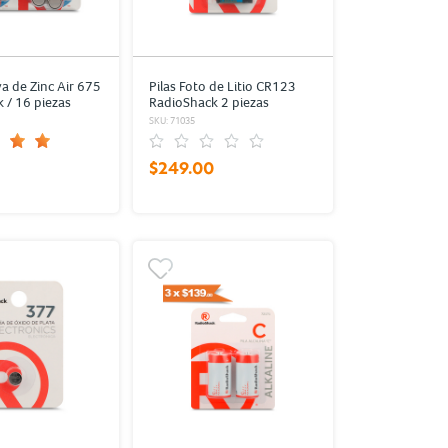
va de Zinc Air 675
Pilas Foto de Litio CR123
 / 16 piezas
RadioShack 2 piezas
SKU: 71035
$249.00