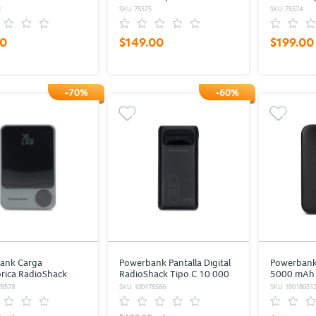
3
SKU: 75575
SKU: 75574
00
$149.00
$199.00
-70%
-60%
ank Carga
Powerbank Pantalla Digital
Powerbank
rica RadioShack
RadioShack Tipo C 10 000
5000 mAh
10 000 mAh Gris
mAh Negro
78578
SKU: 100178586
SKU: 10018051