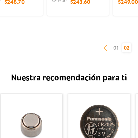
0
$609.00
$248.70
$243.60
$249.00
(current)
01
02
Nuestra recomendación para ti