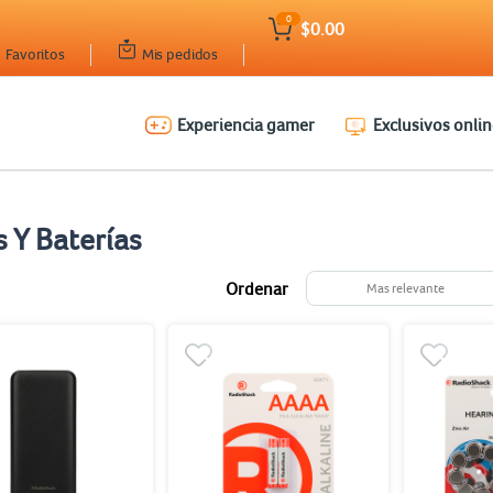
0
$0.00
Favoritos
Mis pedidos
Experiencia gamer
Exclusivos onlin
s Y Baterías
Ordenar
Mas relevante