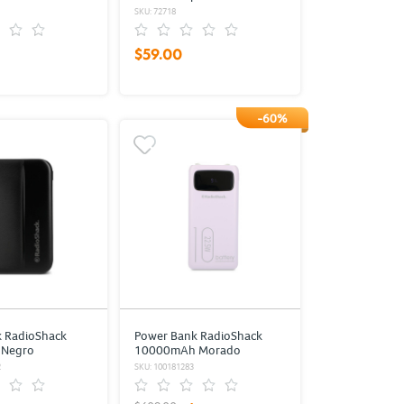
SKU: 72718
$59.00
-60%
 RadioShack
Power Bank RadioShack
 Negro
10000mAh Morado
2
SKU: 100181283