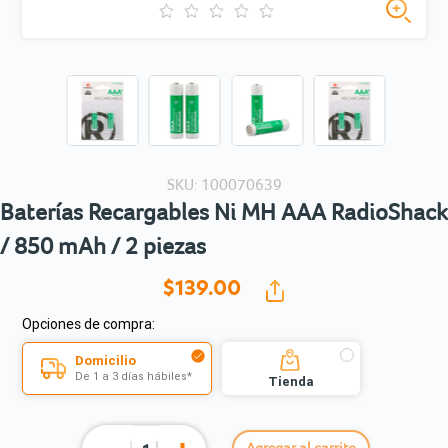
SKU: 100070639
Baterías Recargables Ni MH AAA RadioShack
/ 850 mAh / 2 piezas
$139.
00
Opciones de compra:
Domicilio
De 1 a 3 días hábiles*
Tienda
Agregar al carrito