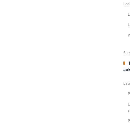
Los
E
U
P
Su 
au
Est
P
U
s
P