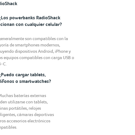
dioShack
¿Los powerbanks RadioShack
cionan con cualquier celular?
 generalmente son compatibles con la
oría de smartphones modernos,
luyendo dispositivos Android, iPhone y
os equipos compatibles con carga USB o
-C.
¿Puedo cargar tablets,
ífonos o smartwatches?
 Muchas baterías externas
den utilizarse con tablets,
inas portátiles, relojes
eligentes, cámaras deportivas
tros accesorios electrónicos
patibles.