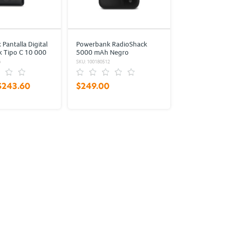
Pantalla Digital
Powerbank RadioShack
 Tipo C 10 000
5000 mAh Negro
o
6
SKU: 100180512
$243.60
$249.00