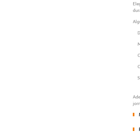
Ele
dur
Alg
D
M
C
O
S
Ade
jor