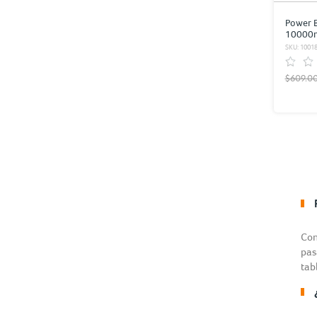
Power 
10000
SKU: 1001
$609.0
Con
pas
tab