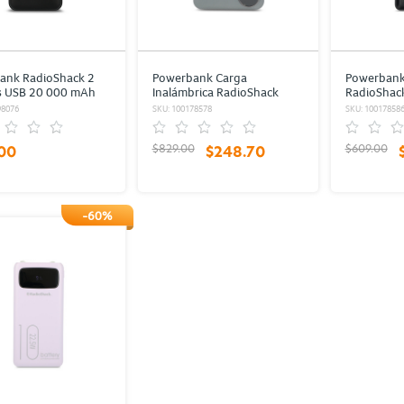
ank RadioShack 2
Powerbank Carga
Powerbank 
s USB 20 000 mAh
Inalámbrica RadioShack
RadioShack
Tipo C 10 000 mAh Gris
mAh Negr
98076
SKU: 100178578
SKU: 10017858
$829.00
$609.00
00
$248.70
-60%