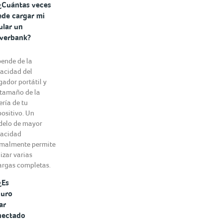
¿Cuántas veces
de cargar mi
ular un
werbank?
ende de la
acidad del
gador portátil y
 tamaño de la
ería de tu
positivo. Un
elo de mayor
acidad
malmente permite
izar varias
argas completas.
¿Es
guro
ar
nectado