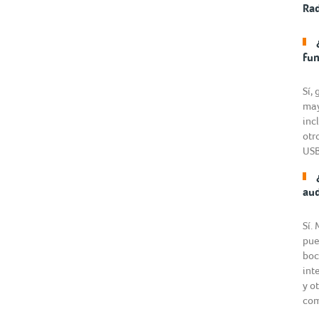
Ra
fun
Sí,
may
inc
otr
USB
aud
Sí.
pue
boc
int
y o
com