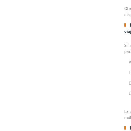
Ofr
dis
via
Si 
par
V
T
E
U
La 
múl