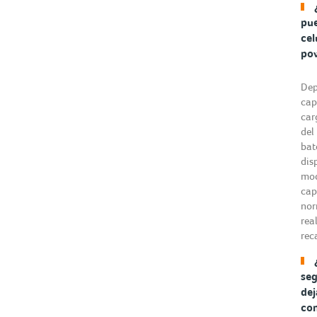
pue
cel
po
Dep
cap
car
del
bat
dis
mod
cap
nor
real
rec
se
dej
co