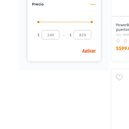
Precio
PowerB
puerto
Negro
$
-
$
SKU: 1000
$599.
Aplicar