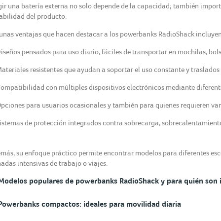
gir una batería externa no solo depende de la capacidad; también importa
abilidad del producto.
unas ventajas que hacen destacar a los powerbanks RadioShack incluyen
iseños pensados para uso diario, fáciles de transportar en mochilas, bolsa
ateriales resistentes que ayudan a soportar el uso constante y traslados 
ompatibilidad con múltiples dispositivos electrónicos mediante diferent
pciones para usuarios ocasionales y también para quienes requieren vari
istemas de protección integrados contra sobrecarga, sobrecalentamiento
más, su enfoque práctico permite encontrar modelos para diferentes esc
nadas intensivas de trabajo o viajes.
Modelos populares de powerbanks RadioShack y para quién son i
Powerbanks compactos: ideales para movilidad diaria