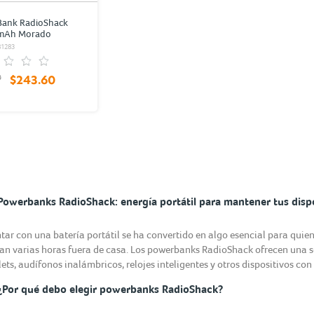
Bank RadioShack
mAh Morado
81283
0
$243.60
Powerbanks RadioShack: energía portátil para mantener tus disp
tar con una batería portátil se ha convertido en algo esencial para quie
an varias horas fuera de casa. Los powerbanks RadioShack ofrecen una 
lets, audífonos inalámbricos, relojes inteligentes y otros dispositivos co
¿Por qué debo elegir powerbanks RadioShack?