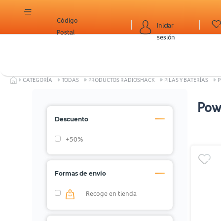
Código
Iniciar
Postal
sesión
CATEGORÍA
TODAS
PRODUCTOS RADIOSHACK
PILAS Y BATERÍAS
Pow
Descuento
+50%
Formas de envío
Recoge en tienda