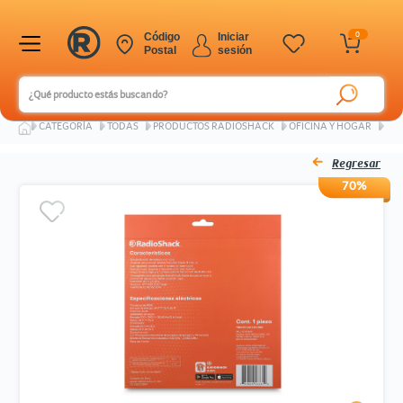
0
Código
Iniciar
Postal
sesión
Ingresar Codigo Postal
CATEGORÍA
TODAS
PRODUCTOS RADIOSHACK
OFICINA Y HOGAR
SM
Regresar
70%