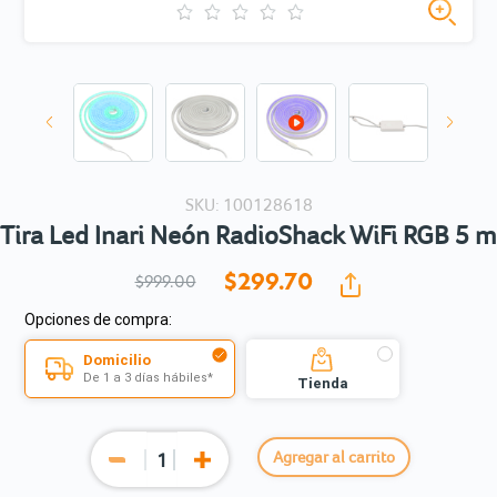
SKU: 100128618
Tira Led Inari Neón RadioShack WiFi RGB 5 m
$299.
70
$999.00
Opciones de compra:
Domicilio
De 1 a 3 días hábiles*
Tienda
Agregar al carrito