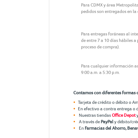
Para CDMX y área Metropolitana
pedidos son entregados en la d
Para entregas foráneas al int
de entre 7 a 10 días hábiles a
proceso de compra).
Para cualquier información ad
9:00 a.m. a 5:30 p.m.
Contamos con diferentes formas 
Tarjeta de crédito o débito o A
En efectivo a contra entrega o 
Nuestras tiendas
Office Depot
A través de
PayPal
y débito/cré
En
Farmacias del Ahorro, Benav