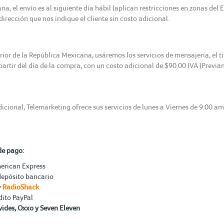
, el envío es al siguiente día hábil (aplican restricciones en zonas del 
irección que nos indique el cliente sin costo adicional.
erior de la República Mexicana, usáremos los servicios de mensajería, el 
 partir del día de la compra, con un costo adicional de $90.00 IVA (Previ
icional, Telemarketing ofrece sus servicios de lunes a Viernes de 9:00 a
de pago:
merican Express
depósito bancario
y
RadioShack
dito PayPal
ides, Oxxo y Seven Eleven