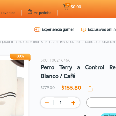
0
$0.00
Favoritos
Mis pedidos
Experiencia gamer
Exclusivos onlin
Ingresar Codigo Postal
JUGUETES Y RADIOCONTROLES
PERRO TERRY A CONTROL REMOTO RADIOSHACK BL
80%
SKU: 100216466
Perro Terry a Control R
Blanco / Café
$155.
80
$779.00