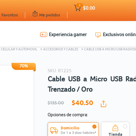
0
$0.00
Favoritos
Mis pedidos
Experiencia gamer
Exclusivos onlin
Ingresar Codigo Postal
S CELULAR Y AUTOMOVIL
ACCESORIOS Y CABLES
CABLE USB A MICRO USB RADIOSH
70%
SKU: 81225
Cable USB a Micro USB Rad
Trenzado / Oro
$40.
50
$135.00
Opciones de compra:
Domicilio
De 1 a 3 días hábiles*
Tienda