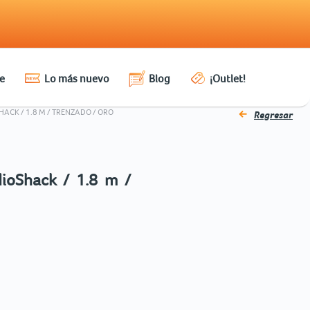
e
Lo más nuevo
Blog
¡Outlet!
ACK / 1.8 M / TRENZADO / ORO
Regresar
ioShack / 1.8 m /