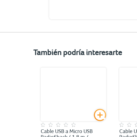
También podría interesarte
tooth
Cable USB a Micro USB
Cable U
Shack /
RadioShack / 1.8 m /
RadioSh