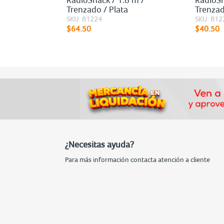
o
Trenzado / Plata
Trenza
SKU: 81224
SKU: 812
$64.50
$40.50
¿Necesitas ayuda?
Para más información contacta atención a cliente