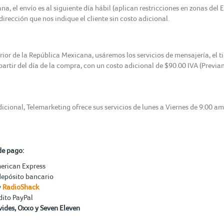
, el envío es al siguiente día hábil (aplican restricciones en zonas del 
irección que nos indique el cliente sin costo adicional.
erior de la República Mexicana, usáremos los servicios de mensajería, el 
 partir del día de la compra, con un costo adicional de $90.00 IVA (Previ
icional, Telemarketing ofrece sus servicios de lunes a Viernes de 9:00 a
de pago:
merican Express
depósito bancario
y
RadioShack
dito PayPal
ides, Oxxo y Seven Eleven