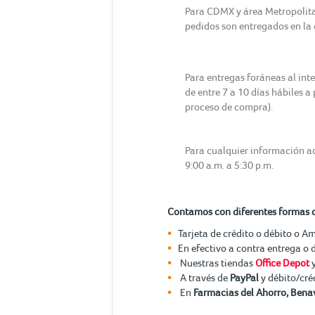
Para CDMX y área Metropolitana
pedidos son entregados en la d
Para entregas foráneas al int
de entre 7 a 10 días hábiles a
proceso de compra).
Para cualquier información ad
9:00 a.m. a 5:30 p.m.
Contamos con diferentes formas 
Tarjeta de crédito o débito o A
En efectivo a contra entrega o 
Nuestras tiendas
Office Depot
A través de
PayPal
y débito/cré
En
Farmacias del Ahorro, Benav