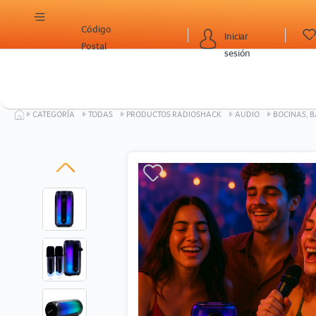
Código
Iniciar
Postal
sesión
CATEGORÍA
TODAS
PRODUCTOS RADIOSHACK
AUDIO
BOCINAS, B