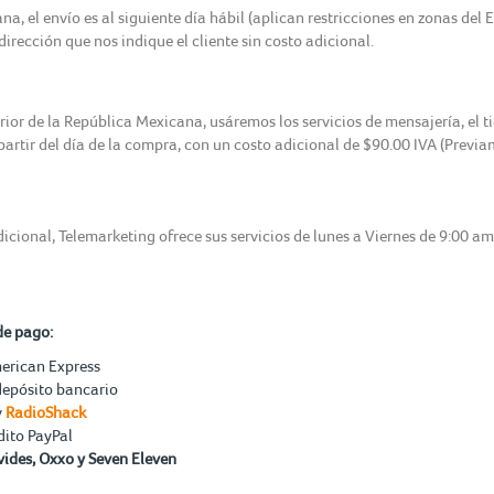
, el envío es al siguiente día hábil (aplican restricciones en zonas del 
irección que nos indique el cliente sin costo adicional.
erior de la República Mexicana, usáremos los servicios de mensajería, el 
 partir del día de la compra, con un costo adicional de $90.00 IVA (Previ
icional, Telemarketing ofrece sus servicios de lunes a Viernes de 9:00 a
de pago:
merican Express
depósito bancario
y
RadioShack
dito PayPal
ides, Oxxo y Seven Eleven