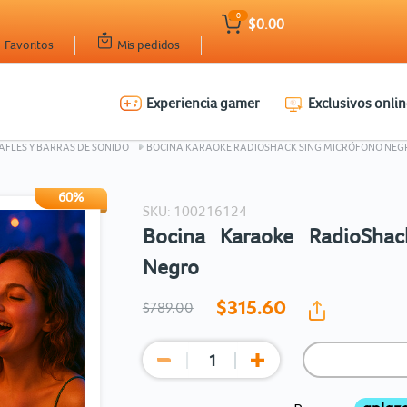
0
$0.00
Favoritos
Mis pedidos
Experiencia gamer
Exclusivos onlin
Ingresar Codigo Postal
AFLES Y BARRAS DE SONIDO
BOCINA KARAOKE RADIOSHACK SING MICRÓFONO NEG
60%
SKU: 100216124
Bocina Karaoke RadioShac
Negro
$315.
60
$789.00