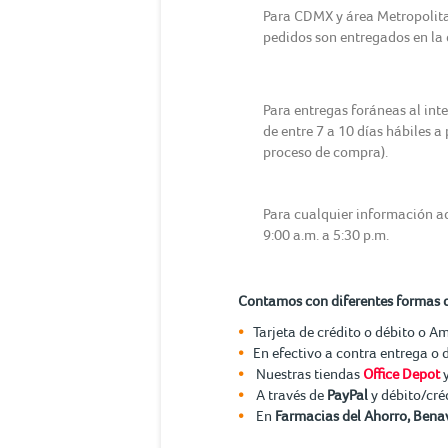
Para CDMX y área Metropolitana
pedidos son entregados en la d
Para entregas foráneas al int
de entre 7 a 10 días hábiles a
proceso de compra).
Para cualquier información ad
9:00 a.m. a 5:30 p.m.
Contamos con diferentes formas 
Tarjeta de crédito o débito o A
En efectivo a contra entrega o 
Nuestras tiendas
Office Depot
A través de
PayPal
y débito/cré
En
Farmacias del Ahorro, Benav