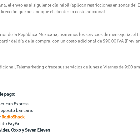
, el envío es al siguiente día hábil (aplican restricciones en zonas del 
irección que nos indique el cliente sin costo adicional.
erior de la República Mexicana, usáremos los servicios de mensajería, el 
 partir del día de la compra, con un costo adicional de $90.00 IVA (Previ
icional, Telemarketing ofrece sus servicios de lunes a Viernes de 9:00 a
de pago:
merican Express
depósito bancario
y
RadioShack
dito PayPal
ides, Oxxo y Seven Eleven