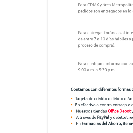
Para CDMX y área Metropolitana
pedidos son entregados en la d
Para entregas foráneas al int
de entre 7 a 10 días hábiles a
proceso de compra).
Para cualquier información ad
9:00 a.m. a 5:30 p.m.
Contamos con diferentes formas 
Tarjeta de crédito o débito o A
En efectivo a contra entrega o 
Nuestras tiendas
Office Depot
A través de
PayPal
y débito/cré
En
Farmacias del Ahorro, Benav