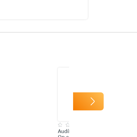
Audífonos Inalámbricos
On ear RadioShack