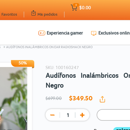
0
$0.00
Favoritos
Mis pedidos
Experiencia gamer
Exclusivos onlin
Ingresar Codigo Postal
S
AUDÍFONOS INALÁMBRICOS ON EAR RADIOSHACK NEGRO
50%
SKU: 100160247
Audífonos Inalámbricos O
Negro
$349.
50
$699.00