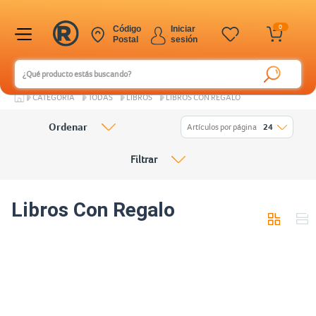
0
Código
Iniciar
Postal
sesión
CATEGORÍA
TODAS
LIBROS
LIBROS CON REGALO
Ordenar
Artículos por página
24
Filtrar
Libros Con Regalo