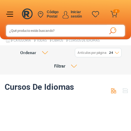
0
Código
Iniciar
Postal
sesión
CATEGORÍA
TODAS
LIBROS
CURSOS DE IDIOMAS
Ordenar
Artículos por página
24
Filtrar
Cursos De Idiomas