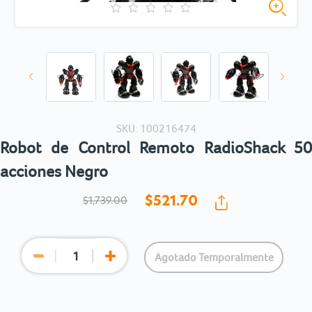
SKU: 100216474
Robot de Control Remoto RadioShack 50
acciones Negro
$521.
70
$1,739.00
Agotado Temporalmente