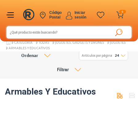
0
Código
Iniciar
Postal
sesión
CATEGORÍA
TODAS
JUGUETES, GADGETS Y DRONES
JUGUETES
ARMABLES Y EDUCATIVOS
Ordenar
Artículos por página
24
Filtrar
Armables Y Educativos