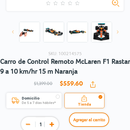
SKU: 100214575
Carro de Control Remoto McLaren F1 Rastar
9 a 10 km/hr 15 m Naranja
$559.
60
$1,399.00
Domicilio
De 5 a 7 días hábiles*
Tienda
Agregar al carrito