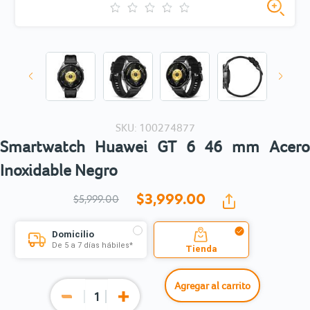
SKU: 100274877
Smartwatch Huawei GT 6 46 mm Acero
Inoxidable Negro
$3,999.
00
$5,999.00
Domicilio
De 5 a 7 días hábiles*
Tienda
Agregar al carrito