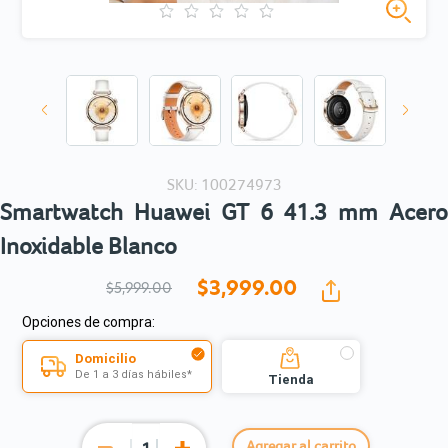
SKU: 100274973
Smartwatch Huawei GT 6 41.3 mm Acero
Inoxidable Blanco
$3,999.
00
$5,999.00
Opciones de compra:
Domicilio
De 1 a 3 días hábiles*
Tienda
Agregar al carrito