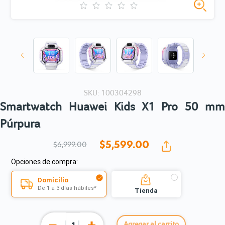
SKU: 100304298
Smartwatch Huawei Kids X1 Pro 50 mm
Púrpura
$5,599.
00
$6,999.00
Opciones de compra:
Domicilio
De 1 a 3 días hábiles*
Tienda
Agregar al carrito