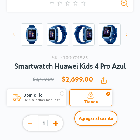
SKU: 100074525
Smartwatch Huawei Kids 4 Pro Azul
$2,699.
00
$3,499.00
Domicilio
De 5 a 7 días hábiles*
Tienda
Agregar al carrito