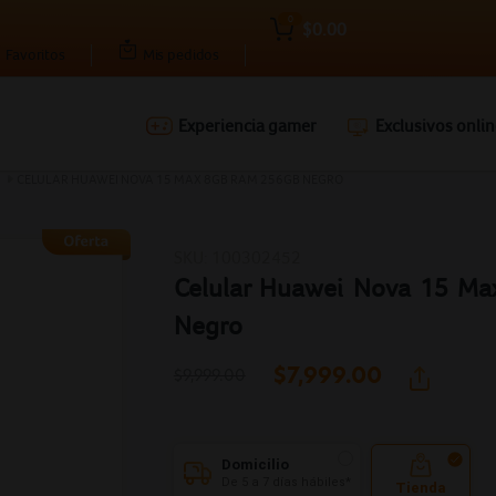
0
$0.00
Favoritos
Mis pedidos
Experiencia gamer
Exclusivos onlin
Ingresar Codigo Postal
CELULAR HUAWEI NOVA 15 MAX 8GB RAM 256GB NEGRO
SKU: 100302452
Celular Huawei Nova 15 M
Negro
$7,999.
00
$9,999.00
Domicilio
De 5 a 7 días hábiles*
Tienda