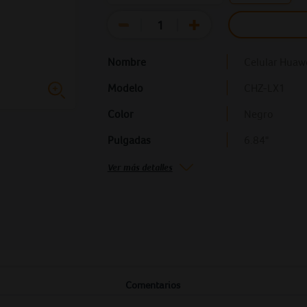
Nombre
Celular Huaw
Modelo
CHZ-LX1
Color
Negro
Pulgadas
6.84"
Ver más detalles
o
Comentarios