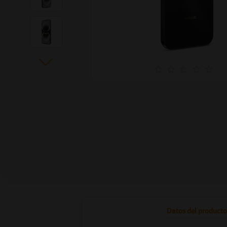
current
Datos del product
tab: