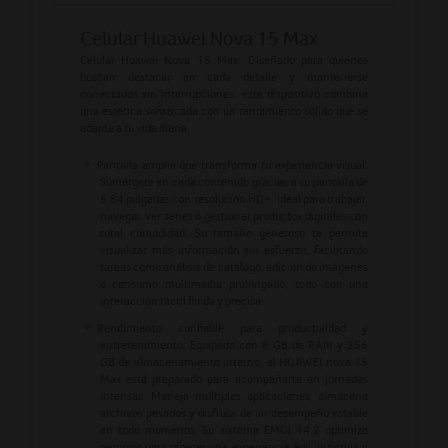
Celular Huawei Nova 15 Max
Celular Huawei Nova 15 Max: Diseñado para quienes
buscan destacar en cada detalle y mantenerse
conectados sin interrupciones, este dispositivo combina
una estética sofisticada con un rendimiento sólido que se
adapta a tu vida diaria.
Pantalla amplia que transforma tu experiencia visual:
Sumérgete en cada contenido gracias a su pantalla de
6.84 pulgadas con resolución HD+, ideal para trabajar,
navegar, ver series o gestionar productos digitales con
total comodidad. Su tamaño generoso te permite
visualizar más información sin esfuerzo, facilitando
tareas como análisis de catálogo, edición de imágenes
o consumo multimedia prolongado, todo con una
interacción táctil fluida y precisa.
Rendimiento confiable para productividad y
entretenimiento: Equipado con 8 GB de RAM y 256
GB de almacenamiento interno, el HUAWEI nova 15
Max está preparado para acompañarte en jornadas
intensas. Maneja múltiples aplicaciones, almacena
archivos pesados y disfruta de un desempeño estable
en todo momento. Su sistema EMUI 14.2 optimiza
recursos para ofrecer una experiencia ágil, intuitiva y