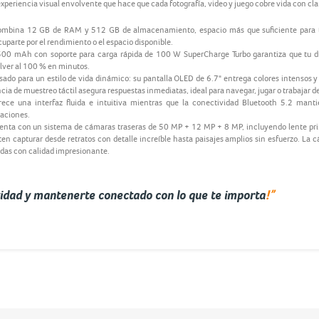
periencia visual envolvente que hace que cada fotografía, video y juego cobre vida con clar
combina 12 GB de RAM y 512 GB de almacenamiento, espacio más que suficiente para tu
cuparte por el rendimiento o el espacio disponible.
500 mAh con soporte para carga rápida de 100 W SuperCharge Turbo garantiza que tu dí
lver al 100 % en minutos.
ado para un estilo de vida dinámico: su pantalla OLED de 6.7" entrega colores intensos 
a de muestreo táctil asegura respuestas inmediatas, ideal para navegar, jugar o trabajar de
ece una interfaz fluida e intuitiva mientras que la conectividad Bluetooth 5.2 mantie
caciones.
uenta con un sistema de cámaras traseras de 50 MP + 12 MP + 8 MP, incluyendo lente prin
en capturar desde retratos con detalle increíble hasta paisajes amplios sin esfuerzo. La c
adas con calidad impresionante.
!”
idad y mantenerte conectado con lo que te importa