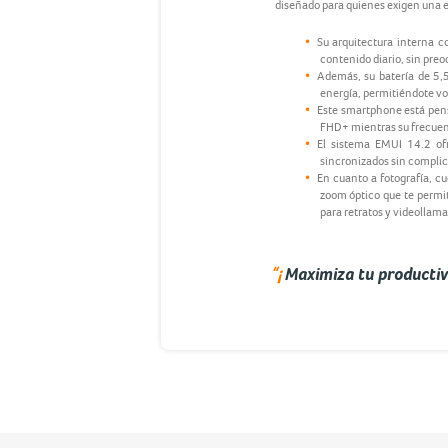
diseñado para quienes exigen una ex
Su arquitectura interna 
contenido diario, sin preo
Además, su batería de 5,
energía, permitiéndote vo
Este smartphone está pens
FHD+ mientras su frecuenci
El sistema EMUI 14.2 ofr
sincronizados sin compli
En cuanto a fotografía, c
zoom óptico que te permit
para retratos y videollam
“¡
Maximiza tu productiv