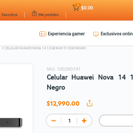
0
$0.00
Favoritos
Mis pedidos
Experiencia gamer
Exclusivos onlin
Ingresar Codigo Postal
CELULAR HUAWEI NOVA 14 12GB RAM 512GB NEGRO
SKU: 100280741
Celular Huawei Nova 14
Negro
$12,990.
00