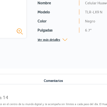
Nombre
Celular Huaw
Modelo
TLR-LX9 N
Color
Negro
Pulgadas
6.7"
Ver más detalles
o
Comentarios
a 14
te en el centro de tu mundo digital y te acompaña sin límites a cada paso del día. El H