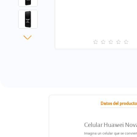
current
Datos del product
tab:
Celular Huawei Nov
Imagina un celular que se convier