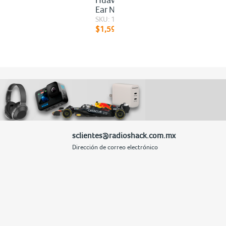
Ear Negro
SKU: 100274412
$1,599.00
sclientes@radioshack.com.mx
Dirección de correo electrónico