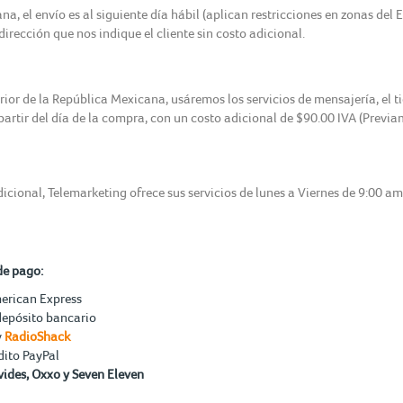
, el envío es al siguiente día hábil (aplican restricciones en zonas del 
irección que nos indique el cliente sin costo adicional.
erior de la República Mexicana, usáremos los servicios de mensajería, el 
 partir del día de la compra, con un costo adicional de $90.00 IVA (Previ
icional, Telemarketing ofrece sus servicios de lunes a Viernes de 9:00 a
de pago:
merican Express
depósito bancario
y
RadioShack
dito PayPal
ides, Oxxo y Seven Eleven