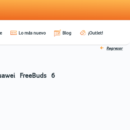
e
Lo más nuevo
Blog
¡Outlet!
Regresar
uawei FreeBuds 6