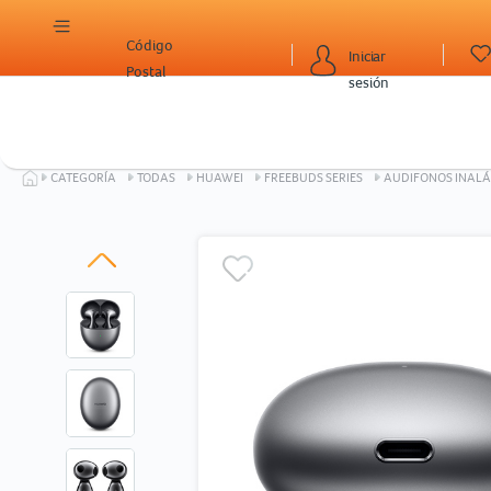
Código
Iniciar
Postal
sesión
CATEGORÍA
TODAS
HUAWEI
FREEBUDS SERIES
AUDIFONOS INALÁ