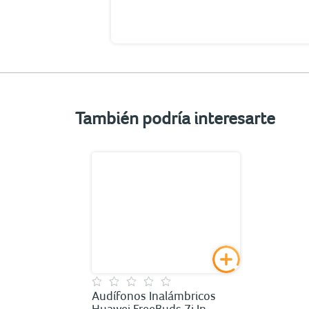
También podría interesarte
Audífonos Inalámbricos
Huawei FreeBuds 7i In