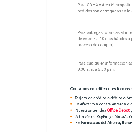
Para CDMX y área Metropolitana
pedidos son entregados en la d
Para entregas foráneas al int
de entre 7 a 10 días hábiles a
proceso de compra).
Para cualquier información ad
9:00 a.m. a 5:30 p.m.
Contamos con diferentes formas 
Tarjeta de crédito o débito o A
En efectivo a contra entrega o 
Nuestras tiendas
Office Depot
A través de
PayPal
y débito/cré
En
Farmacias del Ahorro, Benav