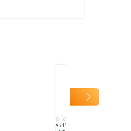
Audífonos Inalámbricos
Huawei FreeBuds 7i In