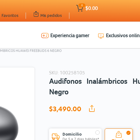
0
$0.00
Favoritos
Mis pedidos
Experiencia gamer
Exclusivos onlin
Ingresar Codigo Postal
MBRICOS HUAWEI FREEBUDS 6 NEGRO
SKU: 100258105
Audifonos Inalámbricos H
Negro
$3,490.
00
Domicilio
De 5 a 7 días hábiles*