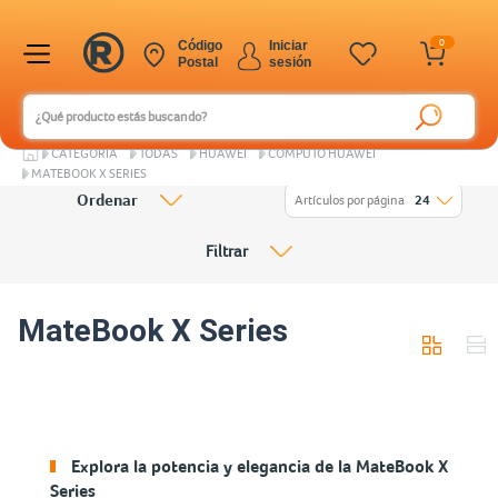
0
Código
Iniciar
Postal
sesión
CATEGORÍA
TODAS
HUAWEI
CÓMPUTO HUAWEI
MATEBOOK X SERIES
Ordenar
Artículos por página
24
Filtrar
MateBook X Series
Explora la potencia y elegancia de la MateBook X
Series