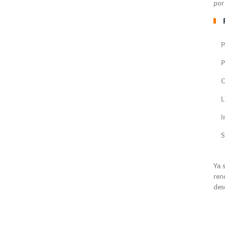
por
P
P
C
L
I
S
Ya 
ren
des