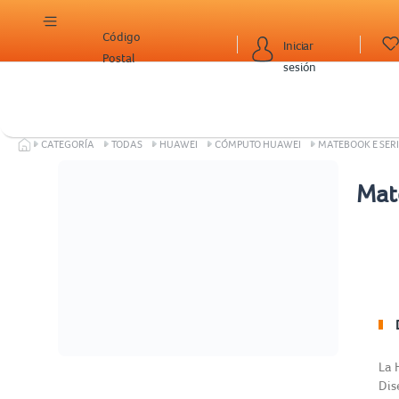
Código
Iniciar
Postal
sesión
CATEGORÍA
TODAS
HUAWEI
CÓMPUTO HUAWEI
MATEBOOK E SERI
Mat
La 
Dis