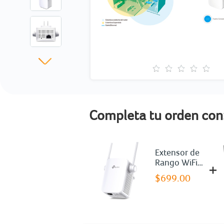
Completa tu orden con
Extensor de
Rango WiFi
TP Link
$699.00
RE305 / 300
867 Mbps /
2.4 y 5 GHz /
Blanco