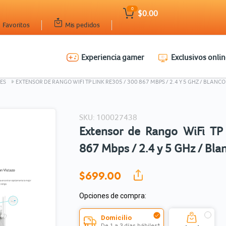
0
$0.00
Favoritos
Mis pedidos
Experiencia gamer
Exclusivos onlin
Ingresar Codigo Postal
ES
EXTENSOR DE RANGO WIFI TP LINK RE305 / 300 867 MBPS / 2.4 Y 5 GHZ / BLANCO
SKU: 100027438
Extensor de Rango WiFi TP
867 Mbps / 2.4 y 5 GHz / Bla
$699.
00
Opciones de compra:
Domicilio
De 1 a 3 días hábiles*