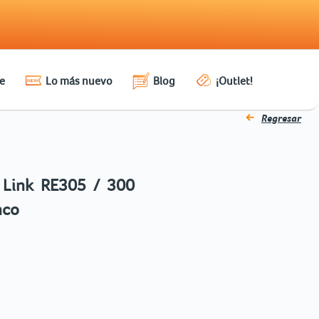
e
Lo más nuevo
Blog
¡Outlet!
Regresar
 Link RE305 / 300
nco