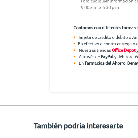
Para cualquier información ad
9:00 a.m. a 5:30 p.m.
Contamos con diferentes formas 
Tarjeta de crédito o débito o A
En efectivo a contra entrega o 
Nuestras tiendas
Office Depot
A través de
PayPal
y débito/cré
En
Farmacias del Ahorro, Benav
También podría interesarte