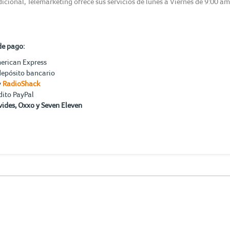
icional, Telemarketing ofrece sus servicios de lunes a Viernes de 9:00 a
de pago:
merican Express
depósito bancario
y
RadioShack
dito PayPal
ides, Oxxo y Seven Eleven