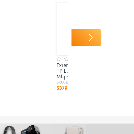
Extensor de Rango WiFi
TP Link N300 / 300
Mbps / Blanco
SKU: 89773
$379.00