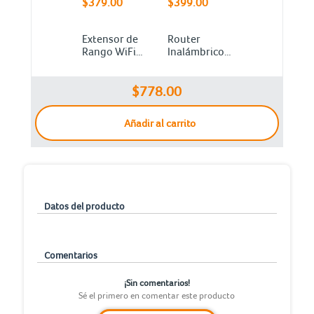
$379.00
$399.00
Extensor de
Router
Rango WiFi
Inalámbrico
TP Link N300
TP-Link TL-
/ 300 Mbps /
WR840N Wi-
Blanco
Fi 2 Antenas
$778.00
300 Mbps
Blanco
Añadir al carrito
Datos del producto
Comentarios
¡Sin comentarios!
Sé el primero en comentar este producto