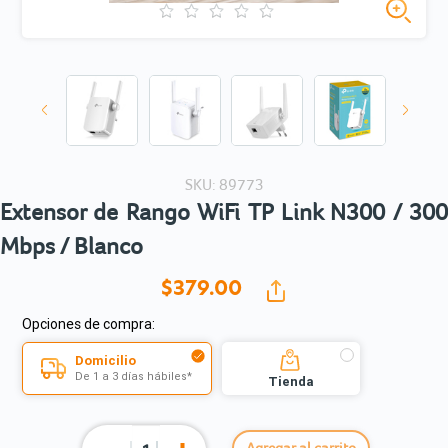
SKU: 89773
Extensor de Rango WiFi TP Link N300 / 300
Mbps / Blanco
$379.
00
Opciones de compra:
Domicilio
De 1 a 3 días hábiles*
Tienda
Agregar al carrito