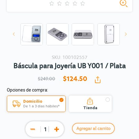
SKU: 100102557
Báscula para Joyería UB Y001 / Plata
$124.
50
$249.00
Opciones de compra:
Domicilio
De 1 a 3 días hábiles*
Tienda
Agregar al carrito