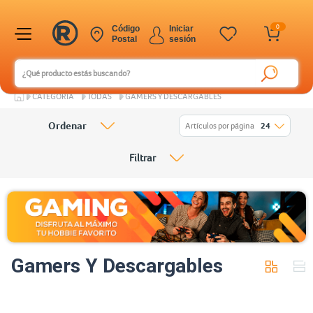
0
Código
Iniciar
Postal
sesión
CATEGORÍA
TODAS
GAMERS Y DESCARGABLES
Ordenar
Artículos por página
24
Filtrar
Gamers Y Descargables