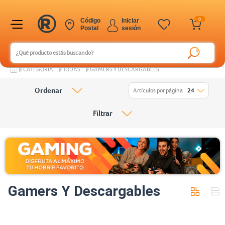
0
Código
Iniciar
Postal
sesión
CATEGORÍA
TODAS
GAMERS Y DESCARGABLES
Ordenar
Artículos por página
24
Filtrar
Gamers Y Descargables