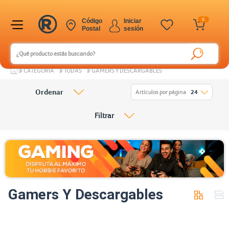
0
Código
Iniciar
Postal
sesión
CATEGORÍA
TODAS
GAMERS Y DESCARGABLES
Ordenar
Artículos por página
24
Filtrar
Gamers Y Descargables