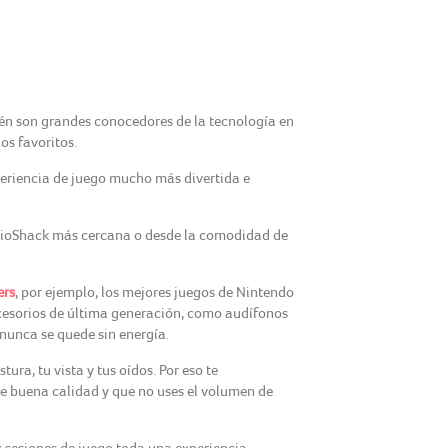
én son grandes conocedores de la tecnología en
os favoritos.
periencia de juego mucho más divertida e
adioShack más cercana o desde la comodidad de
rs
, por ejemplo, los mejores juegos de Nintendo
ccesorios de última generación, como audífonos
nunca se quede sin energía.
ra, tu vista y tus oídos. Por eso te
e buena calidad y que no uses el volumen de
 sesiones de juego toda una experiencia.