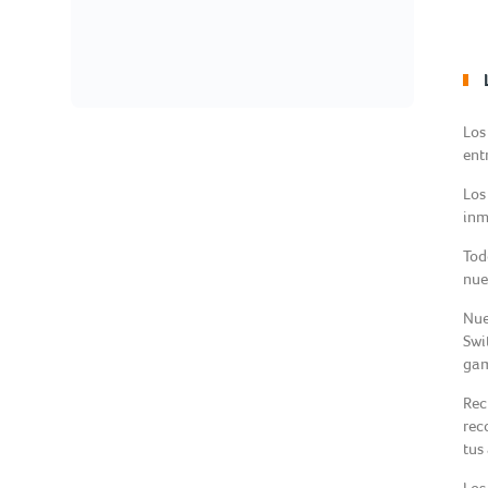
Los
ent
Los
inm
Tod
nue
Nue
Swi
gam
Rec
rec
tus
Los