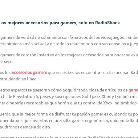
Los mejores accesorios para gamers, solo en RadioShack
 gamers de verdad no solamente son fanáticos de los videojuegos. Tambi
retenimiento más actual y de todo lo relacionado con sus consolas y jueg
 gamers de corazón invierten en los mejores accesorios para hacer su ex
ersiva.
os los
accesorios gamers
que necesitas los encuentras en tu sucursal R
stra tienda en línea.
stros expertos te asesoran cómo adquirir toda clase de artículos de
game
tch, de Playstation 5, pases y suscripciones Gold para Xbox y también a
er o baterías recargables que harán que tu control de Xbox inalámbrico 
uerda que la mejor forma de disfrutar tu pasión gamer es cuidando tu postu
omendamos que inviertas en una silla gamer ergonómica, una pantalla d
 audífonos demasiado alto.
 gamers encontrarán todo lo que necesitan en RadioShack para hacer sus