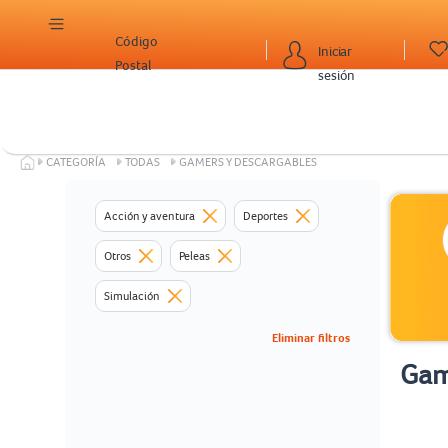
Código
Iniciar
Postal
sesión
CATEGORÍA
TODAS
GAMERS Y DESCARGABLES
Acción y aventura
Deportes
Otros
Peleas
Simulación
Eliminar filtros
Gam