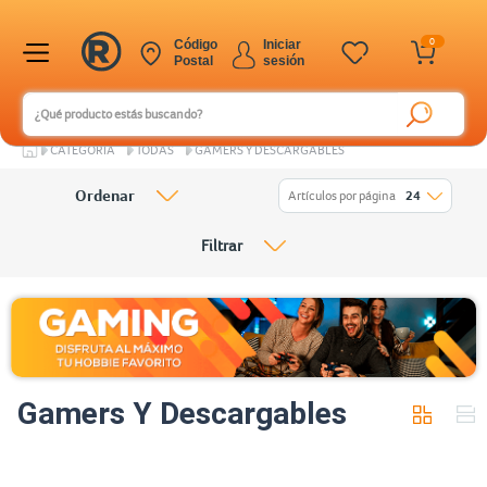
0
Código
Iniciar
Postal
sesión
CATEGORÍA
TODAS
GAMERS Y DESCARGABLES
Ordenar
Artículos por página
24
Filtrar
Gamers Y Descargables