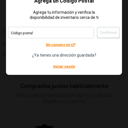
Agrega un Código Postal
Métodos de pago
Agrega tu información y verifica la
disponibilidad de inventario cerca de ti
3D Model / Augmented Reality
Código postal
Video / Gameplay
No conozco mi CP
Funciones
¿Ya tienes una dirección guardada?
Iniciar sesión
Comprados juntos habitualmente
Selecciona los productos que te gustaría
añadir a tu carrito