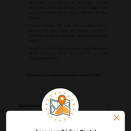
Compatible con tarjetas de expansión Seagate
diseñadas para la familia Xbox, lo que asegura más
espacio manteniendo la misma velocidad del SSD
interno.
El audio espacial 3D crea una sensación sonora
precisa, útil para juegos de disparos, carreras o
aventuras donde la ubicación del sonido ayuda al
jugador.
Game Pass Ultimate abre acceso a cientos de juegos,
títulos exclusivos desde el primer día y modos
multijugador online.
“¡
!”
Potencia y Accesibilidad en Xbox Series S 512
Comentarios
Entrega