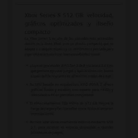
Xbox Series S 512 GB: velocidad,
gráficos optimizados y diseño
compacto
La Xbox Series S es una de las consolas más accesibles
dentro de la línea Xbox, con un diseño compacto que se
adapta a cualquier espacio y un rendimiento pensado para
jugar títulos actuales con buena estabilidad visual.
cluye un procesador AMD Zen 2 de 8 núcleos a 3.6 GHz
que permite ejecutar juegos y aplicaciones con buena
capacidad de respuesta en diferentes modos de juego.
Su GPU basada en arquitectura AMD RDNA 2 ofrece
gráficos fluidos y estables, con soporte para 1440p y
reescalado a 4K en pantallas compatibles.
El almacenamiento SSD NVMe de 512 GB mejora la
carga de juegos y facilita saltar entre títulos activos sin
interrupciones.
Permite usar almacenamiento externo mediante USB
3.1 para ampliar el espacio disponible o guardar
bibliotecas de juegos.