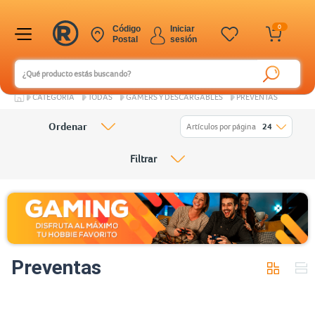
0
Código
Iniciar
Postal
sesión
CATEGORÍA
TODAS
GAMERS Y DESCARGABLES
PREVENTAS
Ordenar
Artículos por página
24
Filtrar
Preventas