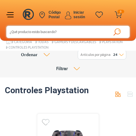
0
Código
Iniciar
Postal
sesión
CATEGORÍA
TODAS
GAMERS Y DESCARGABLES
PLAYSTATION
CONTROLES PLAYSTATION
Ordenar
Artículos por página
24
Filtrar
Controles Playstation