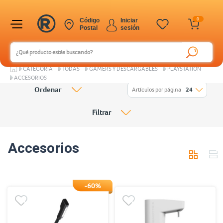
0
Código
Iniciar
Postal
sesión
CATEGORÍA
TODAS
GAMERS Y DESCARGABLES
PLAYSTATION
ACCESORIOS
Ordenar
Artículos por página
24
Filtrar
Accesorios
-60%