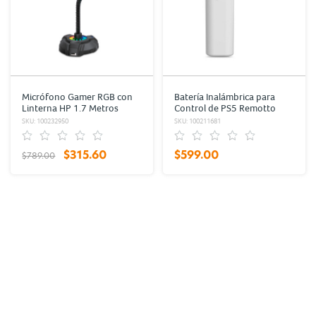
Micrófono Gamer RGB con
Batería Inalámbrica para
Linterna HP 1.7 Metros
Control de PS5 Remotto
Recargable
SKU: 100232950
SKU: 100211681
$315.60
$599.00
$789.00