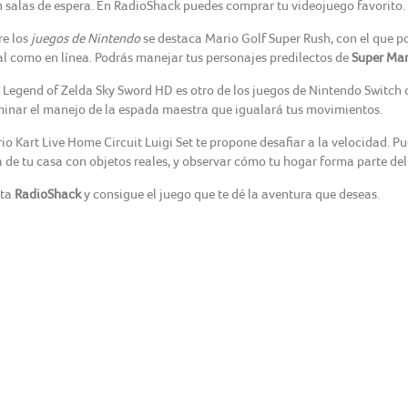
n salas de espera. En RadioShack puedes comprar tu videojuego favorito.
re los
juegos de Nintendo
se destaca Mario Golf Super Rush, con el que p
al como en línea. Podrás manejar tus personajes predilectos de
Super Mar
 Legend of Zelda Sky Sword HD es otro de los juegos de Nintendo Switc
inar el manejo de la espada maestra que igualará tus movimientos.
io Kart Live Home Circuit Luigi Set te propone desafiar a la velocidad. Pu
a de tu casa con objetos reales, y observar cómo tu hogar forma parte de
ita
RadioShack
y consigue el juego que te dé la aventura que deseas.