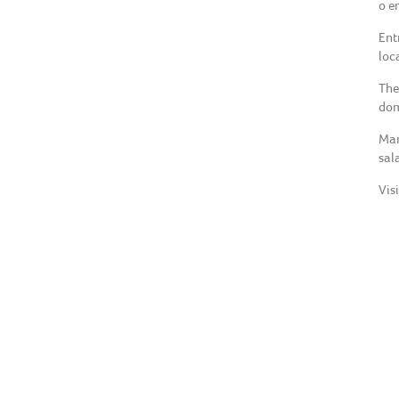
o e
Ent
loc
The
dom
Mar
sal
Vis