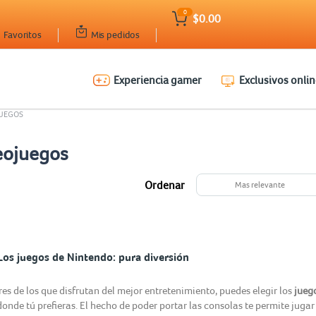
0
$0.00
Favoritos
Mis pedidos
Experiencia gamer
Exclusivos onlin
JUEGOS
eojuegos
Ordenar
Mas relevante
Los juegos de Nintendo: pura diversión
eres de los que disfrutan del mejor entretenimiento, puedes elegir los
jueg
donde tú prefieras. El hecho de poder portar las consolas te permite jugar 