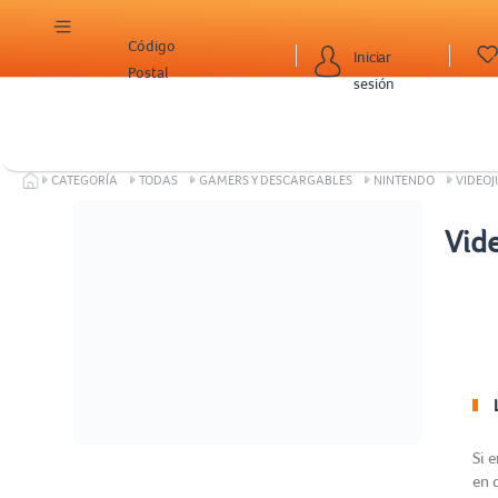
Código
Iniciar
Postal
sesión
CATEGORÍA
TODAS
GAMERS Y DESCARGABLES
NINTENDO
VIDEO
Vid
Si 
en 