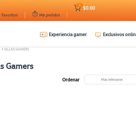
0
$0.00
Favoritos
Mis pedidos
Experiencia gamer
Exclusivos onlin
SILLAS GAMERS
las Gamers
Ordenar
Mas relevante