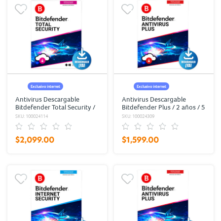
Exclusivo internet
Exclusivo internet
Antivirus Descargable
Antivirus Descargable
Bitdefender Total Security /
Bitdefender Plus / 2 años / 5
1 año / 10 usuarios
usuarios
SKU: 100024114
SKU: 100024309
$2,099.00
$1,599.00