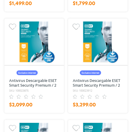
$1,499.00
$1,799.00
Exclusivo internet
Exclusivo internet
Antivirus Descargable ESET
Antivirus Descargable ESET
Smart Security Premium / 2
Smart Security Premium / 2
años / 3 dispositivos
años / 7 dispositivos
SKU: 100023875
SKU: 100023912
$2,099.00
$3,299.00