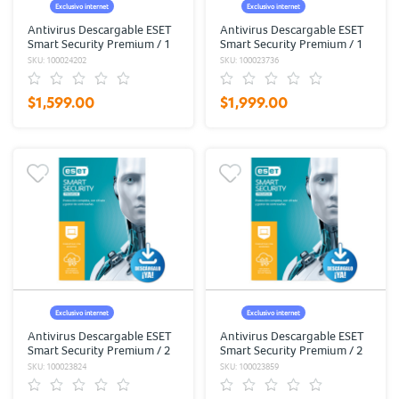
Exclusivo internet
Exclusivo internet
Antivirus Descargable ESET
Antivirus Descargable ESET
Smart Security Premium / 1
Smart Security Premium / 1
año / 4 dispositivos
año / 6 dispositivos
SKU: 100024202
SKU: 100023736
$1,599.00
$1,999.00
Exclusivo internet
Exclusivo internet
Antivirus Descargable ESET
Antivirus Descargable ESET
Smart Security Premium / 2
Smart Security Premium / 2
años / 1 dispositivo
año / 2 dispositivos
SKU: 100023824
SKU: 100023859