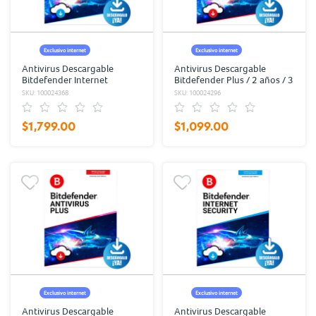
Exclusivo internet
Exclusivo internet
Antivirus Descargable
Antivirus Descargable
Bitdefender Internet
Bitdefender Plus / 2 años / 3
Security / 2 años / 5
usuarios
SKU: 100024368
SKU: 100024296
usuarios
$1,799.00
$1,099.00
Exclusivo internet
Exclusivo internet
Antivirus Descargable
Antivirus Descargable