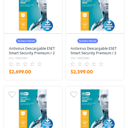
Exclusivo internet
Exclusivo internet
Antivirus Descargable ESET
Antivirus Descargable ESET
Smart Security Premium / 2
Smart Security Premium / 2
años / 5 dispositivos
años / 4 dispositivos
SKU: 100023891
SKU: 100023883
$2,699.00
$2,399.00