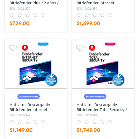
Bitdefender Plus / 2 años / 1
Bitdefender Internet
usuario
Security / 2 años / 3
SKU: 100024270
SKU: 100024350
usuarios
$729.00
$1,699.00
Exclusivo internet
Exclusivo internet
Antivirus Descargable
Antivirus Descargable
Bitdefender Internet
Bitdefender Total Security /
Security / 2 años / 1 usuario
2 años / 5 usuarios
SKU: 100024341
SKU: 100024384
$1,149.00
$1,749.00