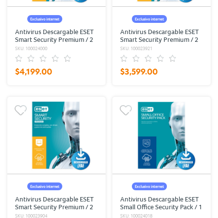
Exclusivo internet
Exclusivo internet
Antivirus Descargable ESET
Antivirus Descargable ESET
Smart Security Premium / 2
Smart Security Premium / 2
años / 10 dispositivos
años / 8 dispositivos
SKU: 100024000
SKU: 100023921
$4,199.00
$3,599.00
Exclusivo internet
Exclusivo internet
Antivirus Descargable ESET
Antivirus Descargable ESET
Smart Security Premium / 2
Small Office Security Pack / 1
años / 6 dispositivos
año / 5 PC / 5 dispositivos
SKU: 100023904
SKU: 100024018