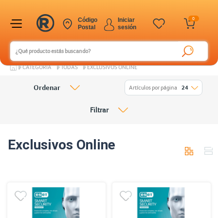
0
Código
Iniciar
Postal
sesión
CATEGORÍA
TODAS
EXCLUSIVOS ONLINE
Ordenar
Artículos por página
24
Filtrar
Exclusivos Online