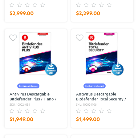
móviles / 1 servidor de
archivos
$2,999.00
$2,299.00
Exclusivo internet
Exclusivo internet
Antivirus Descargable
Antivirus Descargable
Bitdefender Plus / 1 año /
Bitdefender Total Security /
10 usuarios
1 año / 5 usuarios
SKU: 100024034
SKU: 100024106
$1,949.00
$1,499.00