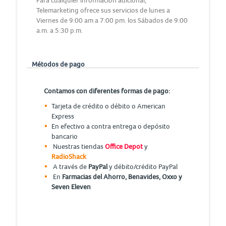
Para cualquier información adicional,
Telemarketing ofrece sus servicios de lunes a
Viernes de 9:00 am a 7:00 pm. los Sábados de 9:00
a.m. a 5:30 p.m.
Métodos de pago
Contamos con diferentes formas de pago:
Tarjeta de crédito o débito o American
Express
En efectivo a contra entrega o depósito
bancario
Nuestras tiendas
Office Depot
y
RadioShack
A través de
PayPal
y débito/crédito PayPal
En
Farmacias del Ahorro, Benavides, Oxxo y
Seven Eleven