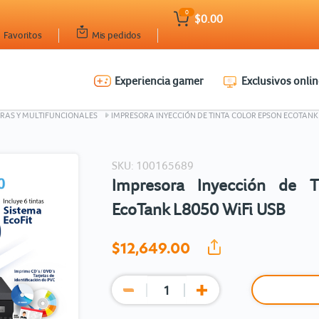
0
$0.00
Favoritos
Mis pedidos
Experiencia gamer
Exclusivos onlin
Ingresar Codigo Postal
RAS Y MULTIFUNCIONALES
IMPRESORA INYECCIÓN DE TINTA COLOR EPSON ECOTANK 
SKU: 100165689
Impresora Inyección de T
EcoTank L8050 WiFi USB
$12,649.
00