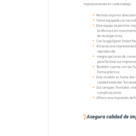
impresionantes en cada trabajo.
Permite imprimir directam
Viene equipada con tecnolo
Este equipo te permite imp
la oficina o en movimient
de recargar tinta.
Con la app Epson Smart Pan
Alcanza una impresionante 
reproducida.
ntegra opciones de conexi
para facilitar tus impresio
También cuenta con las fu
forma práctica.
Este modelo es hasta dos 
calidad estándar. Tus tare
Sus tanques frontales int
complicaciones.
Ofrece una impresión de fot
“¡
Asegura calidad de imp