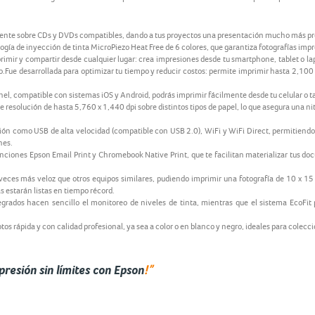
ente sobre CDs y DVDs compatibles, dando a tus proyectos una presentación mucho más prof
gía de inyección de tinta MicroPiezo Heat Free de 6 colores, que garantiza fotografías impr
rimir y compartir desde cualquier lugar: crea impresiones desde tu smartphone, tablet o lap
o.Fue desarrollada para optimizar tu tiempo y reducir costos: permite imprimir hasta 2,100
el, compatible con sistemas iOS y Android, podrás imprimir fácilmente desde tu celular o t
resolución de hasta 5,760 x 1,440 dpi sobre distintos tipos de papel, lo que asegura una n
ón como USB de alta velocidad (compatible con USB 2.0), WiFi y WiFi Direct, permitiendo 
nes.
nciones Epson Email Print y Chromebook Native Print, que te facilitan materializar tus d
veces más veloz que otros equipos similares, pudiendo imprimir una fotografía de 10 x 1
as estarán listas en tiempo récord.
egrados hacen sencillo el monitoreo de niveles de tinta, mientras que el sistema EcoFit
os rápida y con calidad profesional, ya sea a color o en blanco y negro, ideales para colecci
!”
resión sin límites con Epson