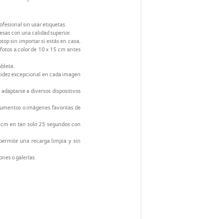
esional sin usar etiquetas.
esas con una calidad superior.
top sin importar si estás en casa,
 fotos a color de 10 x 15 cm antes
ableta.
itidez excepcional en cada imagen
adaptarse a diversos dispositivos
ocumentos o imágenes favoritas de
5 cm en tan solo 25 segundos con
 permite una recarga limpia y sin
ones o galerías.