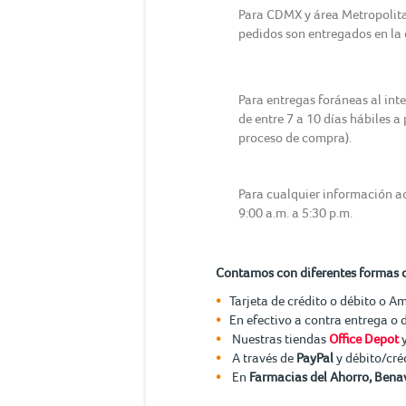
Para CDMX y área Metropolitana
pedidos son entregados en la d
Para entregas foráneas al int
de entre 7 a 10 días hábiles a
proceso de compra).
Para cualquier información ad
9:00 a.m. a 5:30 p.m.
Contamos con diferentes formas 
Tarjeta de crédito o débito o A
En efectivo a contra entrega o 
Nuestras tiendas
Office Depot
A través de
PayPal
y débito/cré
En
Farmacias del Ahorro, Benav