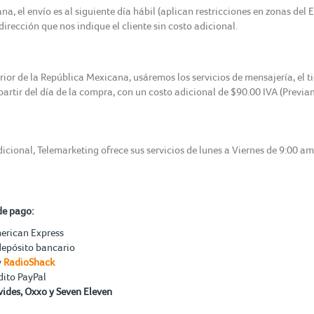
, el envío es al siguiente día hábil (aplican restricciones en zonas del 
irección que nos indique el cliente sin costo adicional.
erior de la República Mexicana, usáremos los servicios de mensajería, el 
 partir del día de la compra, con un costo adicional de $90.00 IVA (Previ
icional, Telemarketing ofrece sus servicios de lunes a Viernes de 9:00 a
de pago:
merican Express
depósito bancario
y
RadioShack
dito PayPal
ides, Oxxo y Seven Eleven