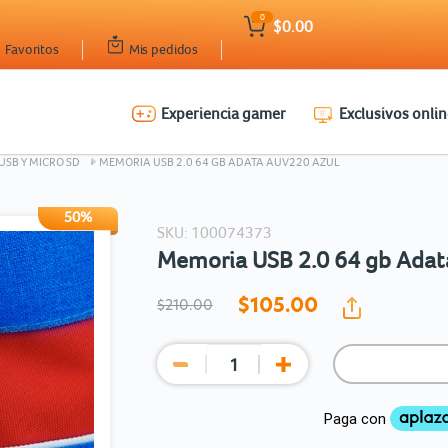
0
$0.00
Favoritos
Mis pedidos
Experiencia gamer
Exclusivos onlin
Ingresar Codigo Postal
USB Y MICRO SD
MEMORIA USB 2.0 64 GB ADATA AUV220 AZUL
50%
SKU: 100074373
Memoria USB 2.0 64 gb Adat
$105.
00
$210.00