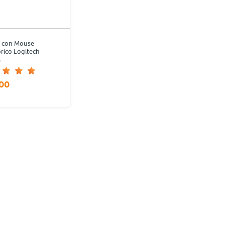
o con Mouse
rico Logitech
Negro
6
.00