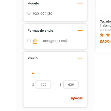
Modelo
920-004430
Teclad
Inalámb
MK220 
SKU: 6640
Formas de envío
Recoge en tienda
$629
Precio
$
-
$
Aplicar