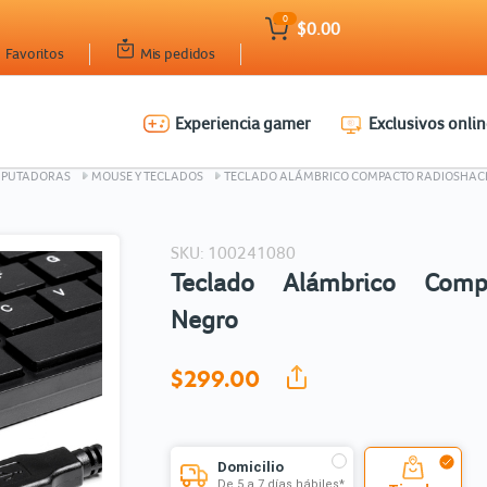
0
$0.00
Favoritos
Mis pedidos
Experiencia gamer
Exclusivos onlin
Ingresar Codigo Postal
MPUTADORAS
MOUSE Y TECLADOS
TECLADO ALÁMBRICO COMPACTO RADIOSHAC
SKU: 100241080
Teclado Alámbrico Comp
Negro
$299.
00
Domicilio
De 5 a 7 días hábiles*