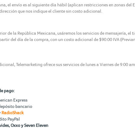
, el envío es al siguiente día hábil (aplican restricciones en zonas del 
irección que nos indique el cliente sin costo adicional.
erior de la República Mexicana, usáremos los servicios de mensajería, el 
 partir del día de la compra, con un costo adicional de $90.00 IVA (Previ
icional, Telemarketing ofrece sus servicios de lunes a Viernes de 9:00 a
de pago:
merican Express
depósito bancario
y
RadioShack
dito PayPal
ides, Oxxo y Seven Eleven