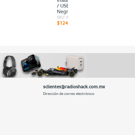
/ USB / 19 Teclas /
Negro
SKU: 80869
$124.50
sclientes@radioshack.com.mx
Dirección de correo electrónico