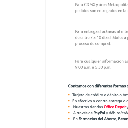
Para CDMX y área Metropolitana
pedidos son entregados en la d
Para entregas foráneas al int
de entre 7 a 10 días hábiles a
proceso de compra).
Para cualquier información ad
9:00 a.m. a 5:30 p.m.
Contamos con diferentes formas 
Tarjeta de crédito o débito o A
En efectivo a contra entrega o 
Nuestras tiendas
Office Depot
A través de
PayPal
y débito/cré
En
Farmacias del Ahorro, Benav