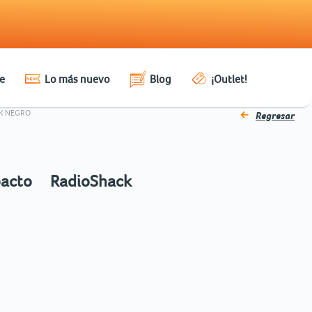
e
Lo más nuevo
Blog
¡Outlet!
K NEGRO
Regresar
acto RadioShack