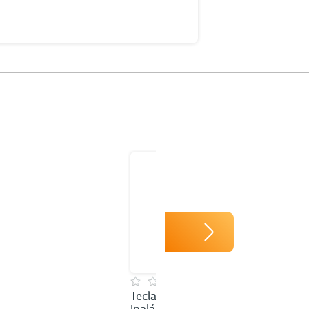
Teclado Númérico
Inalámbrico RadioShack