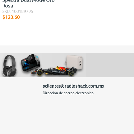
Rosa
Rosa
SKU: 100189795
SKU: 100189808
$123.60
$123.60
sclientes@radioshack.com.mx
Dirección de correo electrónico