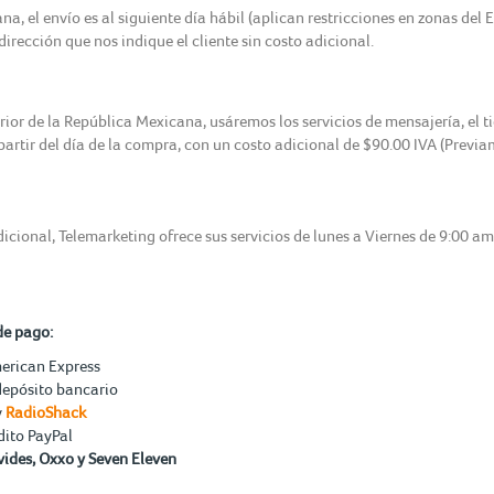
, el envío es al siguiente día hábil (aplican restricciones en zonas del 
irección que nos indique el cliente sin costo adicional.
erior de la República Mexicana, usáremos los servicios de mensajería, el 
 partir del día de la compra, con un costo adicional de $90.00 IVA (Previ
icional, Telemarketing ofrece sus servicios de lunes a Viernes de 9:00 a
de pago:
merican Express
depósito bancario
y
RadioShack
dito PayPal
ides, Oxxo y Seven Eleven