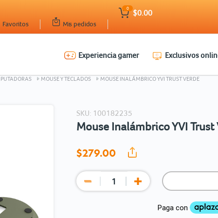
0
$0.00
Favoritos
Mis pedidos
Experiencia gamer
Exclusivos onlin
Ingresar Codigo Postal
MPUTADORAS
MOUSE Y TECLADOS
MOUSE INALÁMBRICO YVI TRUST VERDE
SKU: 100182235
Mouse Inalámbrico YVI Trust
$279.
00