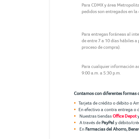
Para CDMX y área Metropolitana
pedidos son entregados en la d
Para entregas foráneas al int
de entre 7 a 10 días hábiles a
proceso de compra).
Para cualquier información ad
9:00 a.m. a 5:30 p.m.
Contamos con diferentes formas 
Tarjeta de crédito o débito o A
En efectivo a contra entrega o 
Nuestras tiendas
Office Depot
A través de
PayPal
y débito/cré
En
Farmacias del Ahorro, Benav