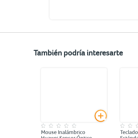
También podría interesarte
ico
Mouse Inalámbrico
Teclado
 Blanco
Huawei Sensor Óptico
Estánda