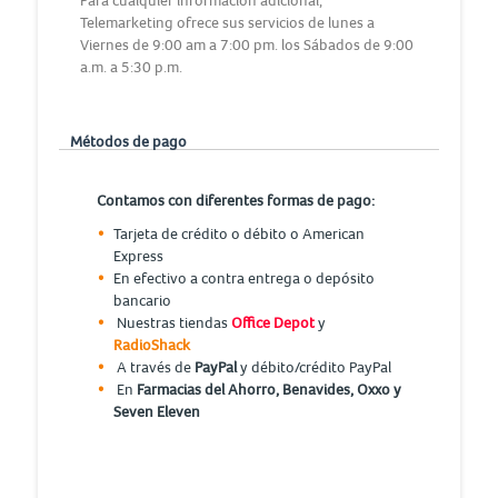
Para cualquier información adicional,
Telemarketing ofrece sus servicios de lunes a
Viernes de 9:00 am a 7:00 pm. los Sábados de 9:00
a.m. a 5:30 p.m.
Métodos de pago
Contamos con diferentes formas de pago:
Tarjeta de crédito o débito o American
Express
En efectivo a contra entrega o depósito
bancario
Nuestras tiendas
Office Depot
y
RadioShack
A través de
PayPal
y débito/crédito PayPal
En
Farmacias del Ahorro, Benavides, Oxxo y
Seven Eleven