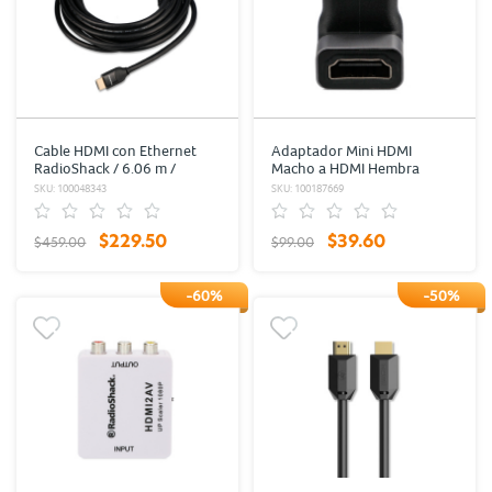
Cable HDMI con Ethernet
Adaptador Mini HDMI
RadioShack / 6.06 m /
Macho a HDMI Hembra
Plástico / Negro con oro
RadioShack Negro
SKU: 100048343
SKU: 100187669
$229.50
$39.60
$459.00
$99.00
-60%
-50%