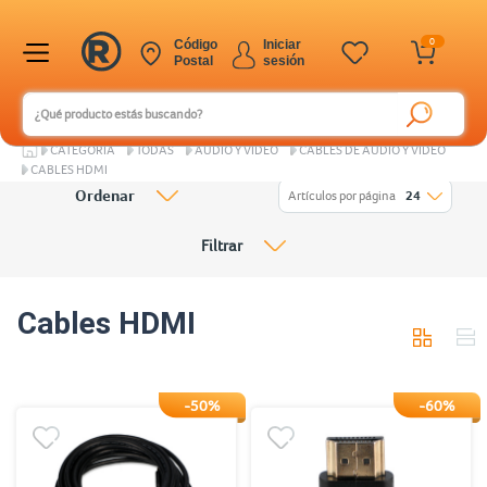
0
Código
Iniciar
Postal
sesión
CATEGORÍA
TODAS
AUDIO Y VIDEO
CABLES DE AUDIO Y VIDEO
CABLES HDMI
Ordenar
Artículos por página
24
Filtrar
Cables HDMI
-50%
-60%