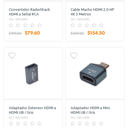
Convertidor RadioShack
Cable Macho HDMI 2.0 HP
HDMI a Señal RCA
4K 3 Metros
SKU: 100210697
SKU: 100232992
$79.60
$154.50
$199.00
$309.00
Adaptador Extensor HDMI a
Adaptador HDMI a Mini
HDMI UB / Gris
HDMI UB / Gris
SKU: 100110397
SKU: 100110389