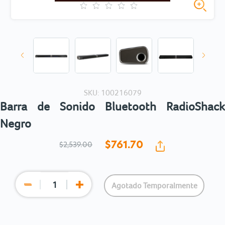
SKU: 100216079
Barra de Sonido Bluetooth RadioShack
Negro
$761.
70
$2,539.00
Agotado Temporalmente