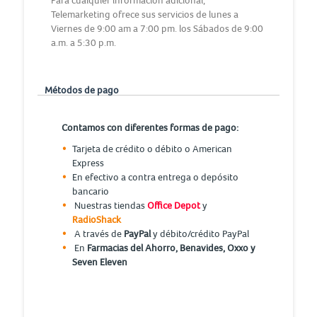
Para cualquier información adicional,
Telemarketing ofrece sus servicios de lunes a
Viernes de 9:00 am a 7:00 pm. los Sábados de 9:00
a.m. a 5:30 p.m.
Métodos de pago
Contamos con diferentes formas de pago:
Tarjeta de crédito o débito o American
Express
En efectivo a contra entrega o depósito
bancario
Nuestras tiendas
Office Depot
y
RadioShack
A través de
PayPal
y débito/crédito PayPal
En
Farmacias del Ahorro, Benavides, Oxxo y
Seven Eleven