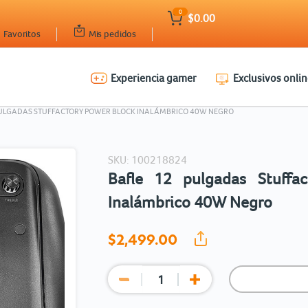
0
$0.00
Favoritos
Mis pedidos
Experiencia gamer
Exclusivos onlin
Ingresar Codigo Postal
PULGADAS STUFFACTORY POWER BLOCK INALÁMBRICO 40W NEGRO
SKU: 100218824
Bafle 12 pulgadas Stuffa
Inalámbrico 40W Negro
$2,499.
00