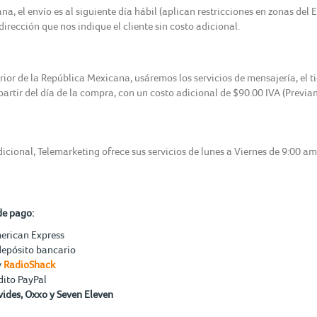
, el envío es al siguiente día hábil (aplican restricciones en zonas del 
irección que nos indique el cliente sin costo adicional.
erior de la República Mexicana, usáremos los servicios de mensajería, el 
 partir del día de la compra, con un costo adicional de $90.00 IVA (Previ
icional, Telemarketing ofrece sus servicios de lunes a Viernes de 9:00 a
de pago:
merican Express
depósito bancario
y
RadioShack
dito PayPal
ides, Oxxo y Seven Eleven