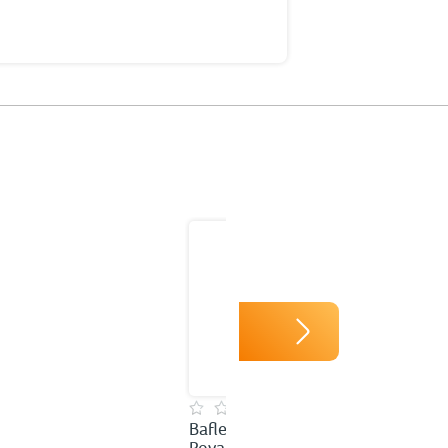
Bafle RadioShack RS
Royal 15 pulg. 40W