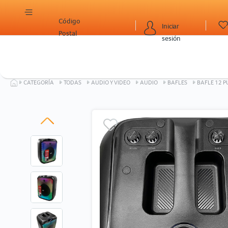
Código
Iniciar
Postal
sesión
CATEGORÍA
TODAS
AUDIO Y VIDEO
AUDIO
BAFLES
BAFLE 12 