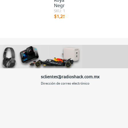
Negro
SKU: 100221046
$1,259.60
sclientes@radioshack.com.mx
Dirección de correo electrónico