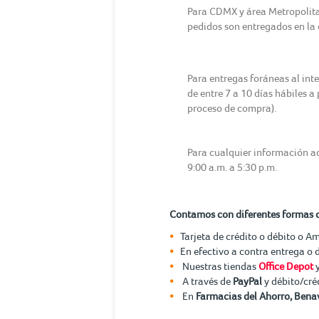
Para CDMX y área Metropolitana
pedidos son entregados en la d
Para entregas foráneas al int
de entre 7 a 10 días hábiles a
proceso de compra).
Para cualquier información ad
9:00 a.m. a 5:30 p.m.
Contamos con diferentes formas 
Tarjeta de crédito o débito o A
En efectivo a contra entrega o 
Nuestras tiendas
Office Depot
A través de
PayPal
y débito/cré
En
Farmacias del Ahorro, Benav