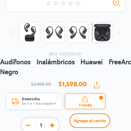
SKU: 100250541
Audífonos Inalámbricos Huawei FreeArc
Negro
$1,598.
00
$2,498.00
Domicilio
De 5 a 7 días hábiles*
Tienda
Agregar al carrito