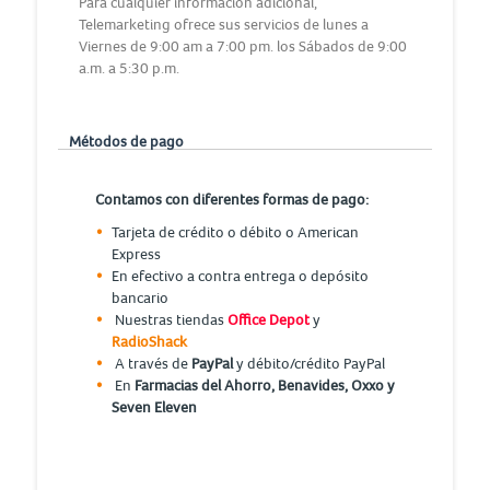
Para cualquier información adicional,
Telemarketing ofrece sus servicios de lunes a
Viernes de 9:00 am a 7:00 pm. los Sábados de 9:00
a.m. a 5:30 p.m.
Métodos de pago
Contamos con diferentes formas de pago:
Tarjeta de crédito o débito o American
Express
En efectivo a contra entrega o depósito
bancario
Nuestras tiendas
Office Depot
y
RadioShack
A través de
PayPal
y débito/crédito PayPal
En
Farmacias del Ahorro, Benavides, Oxxo y
Seven Eleven